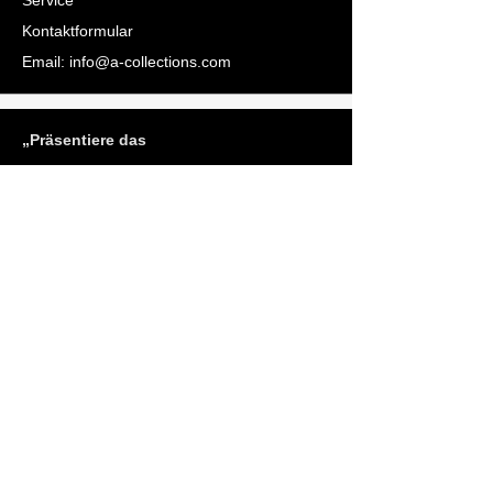
Service
Kontaktformular
Email:
info@a-collections.com
„Präsentiere das
Kevin Sander
Service
Kontaktformular
Email:
info@a-collections.com
„Präsentiere das
Susanne Lech
Service
Kontaktformular
Email:
info@a-collections.com