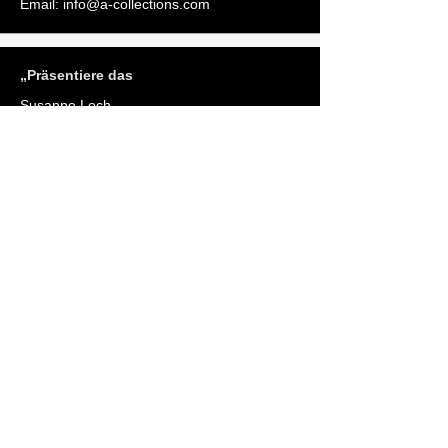
Email:
info@a-collections.com
„Präsentiere das
Susanne Lech
Service
Kontaktformular
Email:
info@a-collections.com
________________________________________
________________________________________
________________________________________
________________________________________
________________________________________
________________________________________
________________________________________
________________________________________
_____________________________________