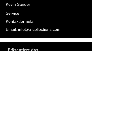
Kevin Sander
Service
Kontaktformular
Email:
info@a-collections.com
„Präsentiere das
Susanne Lech
Service
Kontaktformular
Email:
info@a-collections.com
________________________________________
________________________________________
________________________________________
________________________________________
________________________________________