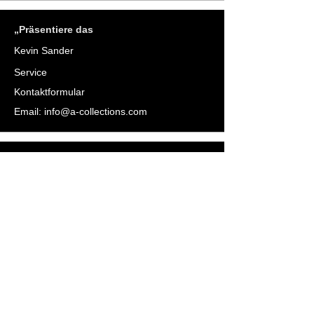
„Präsentiere das
Kevin Sander
Service
Kontaktformular
Email:
info@a-collections.com
„Präsentiere das
Susanne Lech
Service
Kontaktformular
Email:
info@a-collections.com
________________________________________
________________________________________